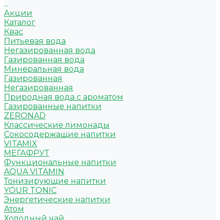
...
Акции
Каталог
Квас
Питьевая вода
Негазированная вода
Газированная вода
Минеральная вода
Газированная
Негазированная
Природная вода с ароматом
Газированные напитки
ZERONAD
Классические лимонады
Сокосодержащие напитки
VITAMIX
МЕГАФРУТ
Функциональные напитки
AQUA VITAMIN
Тонизирующие напитки
YOUR TONIC
Энергетические напитки
Атом
Холодный чай