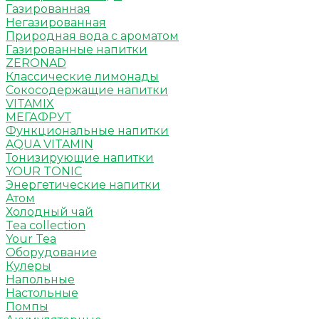
Газированная
Негазированная
Природная вода с ароматом
Газированные напитки
ZERONAD
Классические лимонады
Сокосодержащие напитки
VITAMIX
МЕГАФРУТ
Функциональные напитки
AQUA VITAMIN
Тонизирующие напитки
YOUR TONIC
Энергетические напитки
Атом
Холодный чай
Tea collection
Your Tea
Оборудование
Кулеры
Напольные
Настольные
Помпы