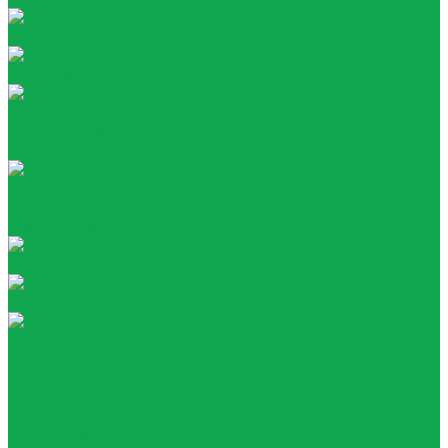
Tea collection
Your Tea
Кулеры
Напольные
Настольные
Помпы
Акумуляторные
Механические
Раздатчики воды
Сопутствующие товары
Стаканы
О компании
Награды
Наша история
Вакансии
Покупателям