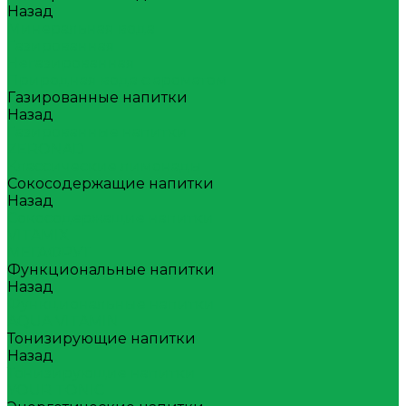
Назад
Минеральная вода
Газированная
Негазированная
Природная вода с ароматом
Газированные напитки
Назад
Газированные напитки
ZERONAD
Классические лимонады
Сокосодержащие напитки
Назад
Сокосодержащие напитки
VITAMIX
МЕГАФРУТ
Функциональные напитки
Назад
Функциональные напитки
AQUA VITAMIN
Тонизирующие напитки
Назад
Тонизирующие напитки
YOUR TONIC