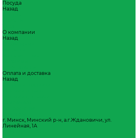
Посуда
Назад
Посуда
Стаканы
Тара
О компании
Назад
О компании
Награды
Наша история
Вакансии
Покупателям
Оплата и доставка
Назад
Оплата и доставка
Условия оплаты
Условия доставки
Самовывоз
Вопрос-ответ
Контакты
г. Минск, Минский р-н, а.г.Ждановичи, ул.
Линейная, 1А
+375(17)388-08-80
7488