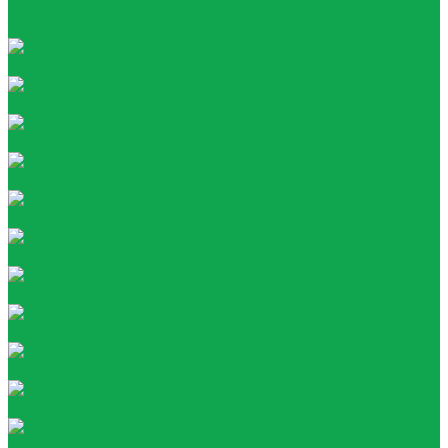
Посуда
Тара
Негазированная вода
Газированная вода
Газированная
Негазированная
ZERONAD
Классические лимонады
VITAMIX
МЕГАФРУТ
AQUA VITAMIN
YOUR TONIC
Атом