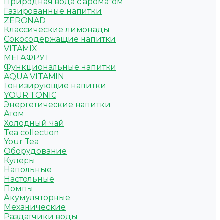
Природная вода с ароматом
Газированные напитки
ZERONAD
Классические лимонады
Сокосодержащие напитки
VITAMIX
МЕГАФРУТ
Функциональные напитки
AQUA VITAMIN
Тонизирующие напитки
YOUR TONIC
Энергетические напитки
Атом
Холодный чай
Tea collection
Your Tea
Оборудование
Кулеры
Напольные
Настольные
Помпы
Акумуляторные
Механические
Раздатчики воды