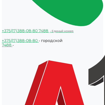
+375(17)388-08-80
7488
- Единый номер
+375(17)388-08-80
- городской
7488
-