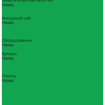
Энергетические напитки
Назад
Энергетические напитки
Атом
Холодный чай
Назад
Холодный чай
Tea collection
Your Tea
Оборудование
Назад
Оборудование
Кулеры
Назад
Кулеры
Напольные
Настольные
Помпы
Назад
Помпы
Акумуляторные
Механические
Раздатчики воды
Сопутствующие товары