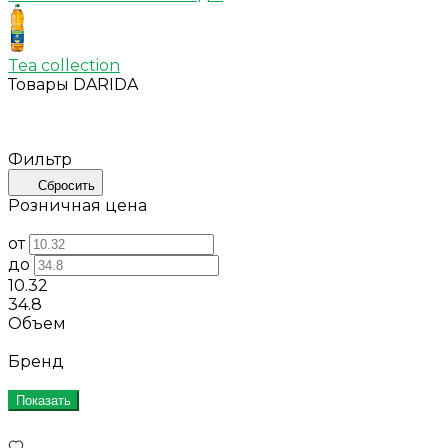
Tea collection
Товары DARIDA
Фильтр
Сбросить
Розничная цена
от
до
10.32
34.8
Объем
Бренд
Показать