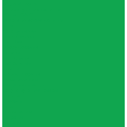
AQUA VITAMIN
Тонизирующие напитки
YOUR TONIC
Энергетические напитки
Атом
Холодный чай
Tea collection
Your Tea
Оборудование
Кулеры
Напольные
Настольные
Помпы
Акумуляторные
Механические
Раздатчики воды
Сопутствующие товары
Посуда
Стаканы
Тара
О компании
Награды
Наша история