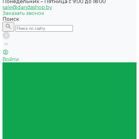
Понедельник – Пятница с 9:00 до 18:00
sale@daridashop.by
Заказать звонок
Поиск
Войти
Акции
Каталог
Квас
Питьевая вода
Минеральная вода
Природная вода с ароматом
Газированные напитки
Сокосодержащие напитки
Функциональные напитки
Тонизирующие напитки
Энергетические напитки
Холодный чай
Оборудование