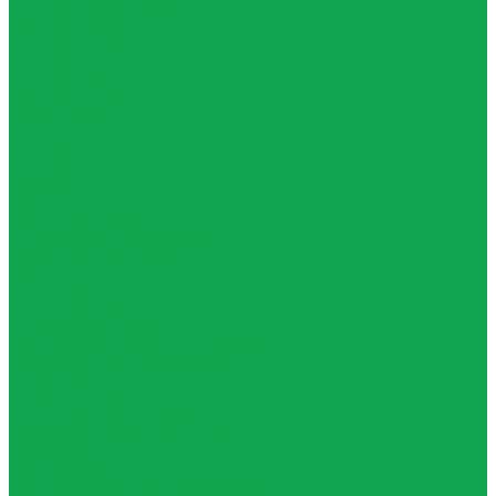
Оплата и доставка
Условия оплаты
Условия доставки
Самовывоз
Вопрос-ответ
Контакты
...
Акции
Каталог
Квас
Питьевая вода
Негазированная вода
Газированная вода
Минеральная вода
Газированная
Негазированная
Природная вода с ароматом
Газированные напитки
ZERONAD
Классические лимонады
Сокосодержащие напитки
VITAMIX
МЕГАФРУТ
Функциональные напитки