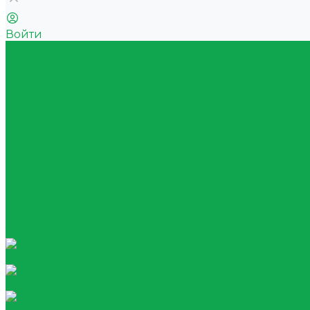
Войти
Акции
Каталог
Квас
Питьевая вода
Минеральная вода
Природная вода с ароматом
Газированные напитки
Сокосодержащие напитки
Функциональные напитки
Тонизирующие напитки
Энергетические напитки
Холодный чай
Оборудование
Посуда
Тара
Негазированная вода
Газированная вода