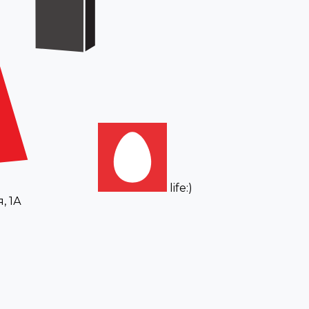
life:)
, 1А