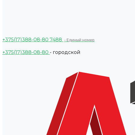
+375(17)388-08-80
7488
- Единый номер
+375(17)388-08-80
- городской