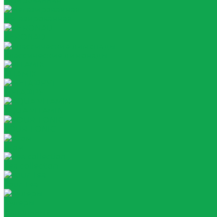
Газированная
Негазированная
ZERONAD
Классические лимонады
VITAMIX
МЕГАФРУТ
AQUA VITAMIN
YOUR TONIC
Атом
Tea collection
Your Tea
Кулеры
Напольные