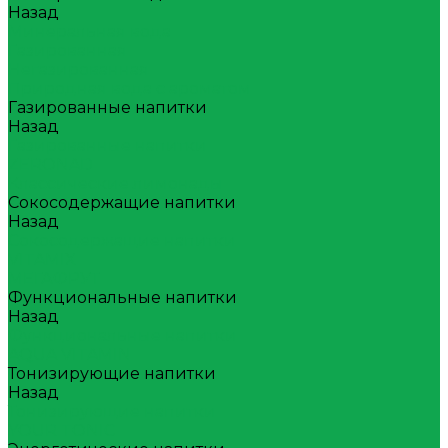
Назад
Минеральная вода
Газированная
Негазированная
Природная вода с ароматом
Газированные напитки
Назад
Газированные напитки
ZERONAD
Классические лимонады
Сокосодержащие напитки
Назад
Сокосодержащие напитки
VITAMIX
МЕГАФРУТ
Функциональные напитки
Назад
Функциональные напитки
AQUA VITAMIN
Тонизирующие напитки
Назад
Тонизирующие напитки
YOUR TONIC