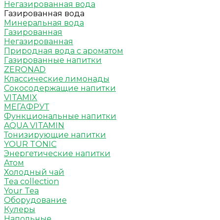
Негазированная вода
Газированная вода
Минеральная вода
Газированная
Негазированная
Природная вода с ароматом
Газированные напитки
ZERONAD
Классические лимонады
Сокосодержащие напитки
VITAMIX
МЕГАФРУТ
Функциональные напитки
AQUA VITAMIN
Тонизирующие напитки
YOUR TONIC
Энергетические напитки
Атом
Холодный чай
Tea collection
Your Tea
Оборудование
Кулеры
Напольные