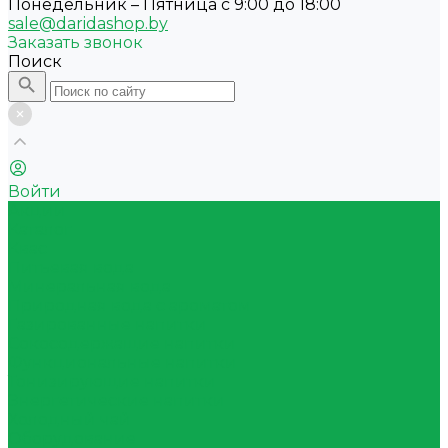
Понедельник – Пятница с 9:00 до 18:00
sale@daridashop.by
Заказать звонок
Поиск
Войти
Акции
Каталог
Квас
Питьевая вода
Минеральная вода
Природная вода с ароматом
Газированные напитки
Сокосодержащие напитки
Функциональные напитки
Тонизирующие напитки
Энергетические напитки
Холодный чай
Оборудование