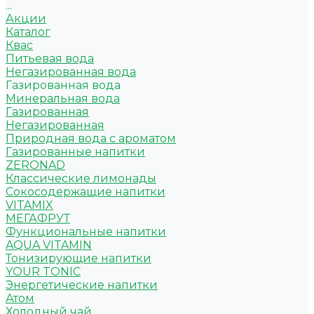
...
Акции
Каталог
Квас
Питьевая вода
Негазированная вода
Газированная вода
Минеральная вода
Газированная
Негазированная
Природная вода с ароматом
Газированные напитки
ZERONAD
Классические лимонады
Сокосодержащие напитки
VITAMIX
МЕГАФРУТ
Функциональные напитки
AQUA VITAMIN
Тонизирующие напитки
YOUR TONIC
Энергетические напитки
Атом
Холодный чай