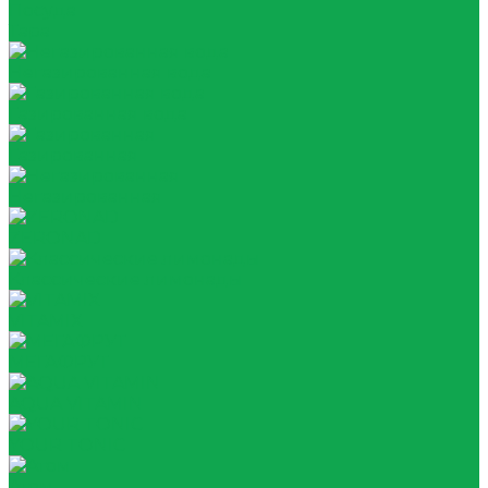
Посуда
Тара
Негазированная вода
Газированная вода
Газированная
Негазированная
ZERONAD
Классические лимонады
VITAMIX
МЕГАФРУТ
AQUA VITAMIN
YOUR TONIC
Атом