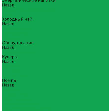
Энергетические напитки
Назад
Энергетические напитки
Атом
Холодный чай
Назад
Холодный чай
Tea collection
Your Tea
Оборудование
Назад
Оборудование
Кулеры
Назад
Кулеры
Напольные
Настольные
Помпы
Назад
Помпы
Акумуляторные
Механические
Раздатчики воды
Сопутствующие товары