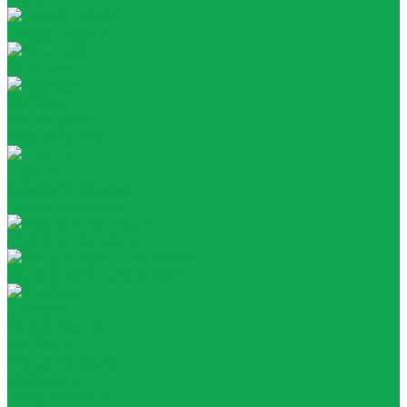
Tea collection
Your Tea
Кулеры
Напольные
Настольные
Помпы
Акумуляторные
Механические
Раздатчики воды
Сопутствующие товары
Стаканы
О компании
Награды
Наша история
Вакансии
Покупателям