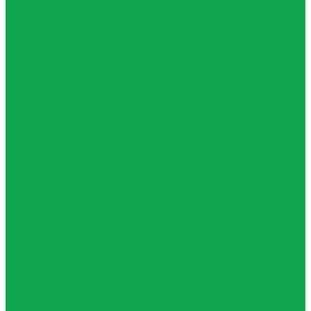
AQUA VITAMIN
Тонизирующие напитки
YOUR TONIC
Энергетические напитки
Атом
Холодный чай
Tea collection
Your Tea
Оборудование
Кулеры
Напольные
Настольные
Помпы
Акумуляторные
Механические
Раздатчики воды
Сопутствующие товары
Посуда
Стаканы
Тара
О компании
Награды
Наша история