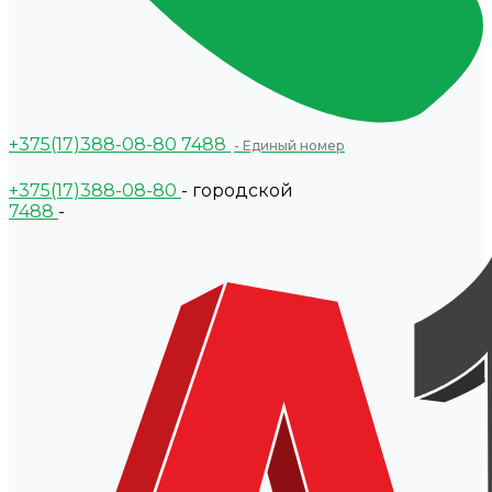
+375(17)388-08-80
7488
- Единый номер
+375(17)388-08-80
- городской
7488
-