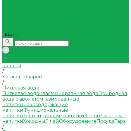
sale@daridashop.by
Личный кабинет
Поиск
Главная
/
Каталог товаров
/
Питьевая вода
Питьевая вода
Квас
Минеральная вода
Природная
вода с ароматом
Газированные
напитки
Сокосодержащие
напитки
Функциональные
напитки
Тонизирующие напитки
Энергетические
напитки
Холодный чай
Оборудование
Посуда
Тара
/