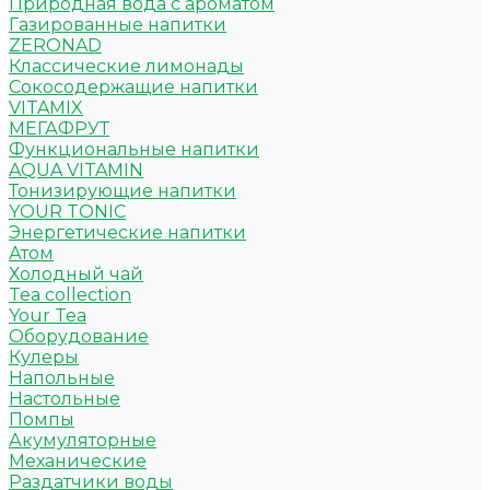
Природная вода с ароматом
Газированные напитки
ZERONAD
Классические лимонады
Сокосодержащие напитки
VITAMIX
МЕГАФРУТ
Функциональные напитки
AQUA VITAMIN
Тонизирующие напитки
YOUR TONIC
Энергетические напитки
Атом
Холодный чай
Tea collection
Your Tea
Оборудование
Кулеры
Напольные
Настольные
Помпы
Акумуляторные
Механические
Раздатчики воды