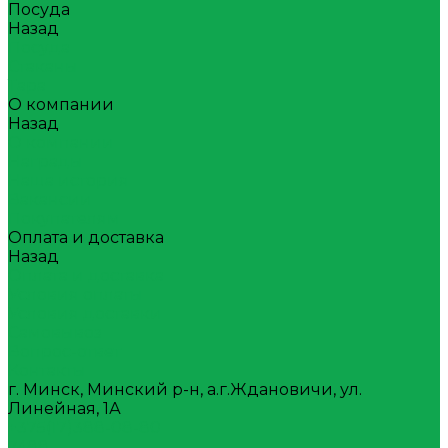
Посуда
Назад
Посуда
Стаканы
Тара
О компании
Назад
О компании
Награды
Наша история
Вакансии
Покупателям
Оплата и доставка
Назад
Оплата и доставка
Условия оплаты
Условия доставки
Самовывоз
Вопрос-ответ
Контакты
г. Минск, Минский р-н, а.г.Ждановичи, ул.
Линейная, 1А
+375(17)388-08-80
7488