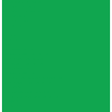
Оплата и доставка
Условия оплаты
Условия доставки
Самовывоз
Вопрос-ответ
Контакты
...
Акции
Каталог
Квас
Питьевая вода
Негазированная вода
Газированная вода
Минеральная вода
Газированная
Негазированная
Природная вода с ароматом
Газированные напитки
ZERONAD
Классические лимонады
Сокосодержащие напитки
VITAMIX
МЕГАФРУТ
Функциональные напитки