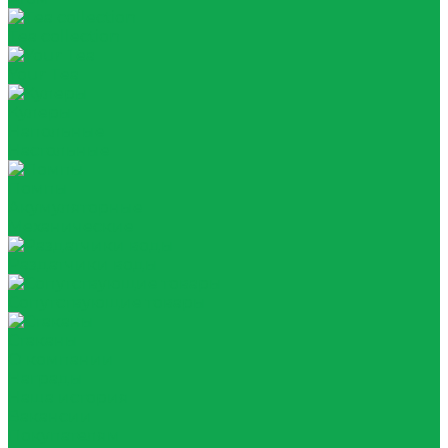
Tea collection
Your Tea
Кулеры
Напольные
Настольные
Помпы
Акумуляторные
Механические
Раздатчики воды
Сопутствующие товары
Стаканы
О компании
Награды
Наша история
Вакансии
Покупателям