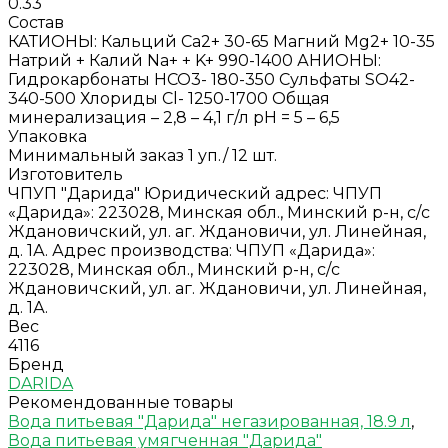
0.33
Состав
КАТИОНЫ: Кальций Ca2+ 30-65 Магний Mg2+ 10-35
Натрий + Калий Na+ + K+ 990-1400 АНИОНЫ:
Гидрокарбонаты HСО3- 180-350 Сульфаты SO42-
340-500 Хлориды Cl- 1250-1700 Общая
минерализация – 2,8 – 4,1 г/л рН = 5 – 6,5
Упаковка
Минимальный заказ 1 уп./ 12 шт.
Изготовитель
ЧПУП "Дарида" Юридический адрес: ЧПУП
«Дарида»: 223028, Минская обл., Минский р-н, с/с
Ждановичский, ул. аг. Ждановичи, ул. Линейная,
д. 1А. Адрес производства: ЧПУП «Дарида»:
223028, Минская обл., Минский р-н, с/с
Ждановичский, ул. аг. Ждановичи, ул. Линейная,
д. 1А.
Вес
4116
Бренд
DARIDA
Рекомендованные товары
Вода питьевая "Дарида" негазированная, 18.9 л
,
Вода питьевая умягченная "Дарида"