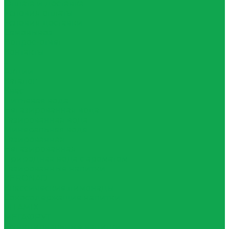
Оплата и доставка
Условия оплаты
Условия доставки
Самовывоз
Вопрос-ответ
Контакты
...
Акции
Каталог
Квас
Питьевая вода
Негазированная вода
Газированная вода
Минеральная вода
Газированная
Негазированная
Природная вода с ароматом
Газированные напитки
ZERONAD
Классические лимонады
Сокосодержащие напитки
VITAMIX
МЕГАФРУТ
Функциональные напитки