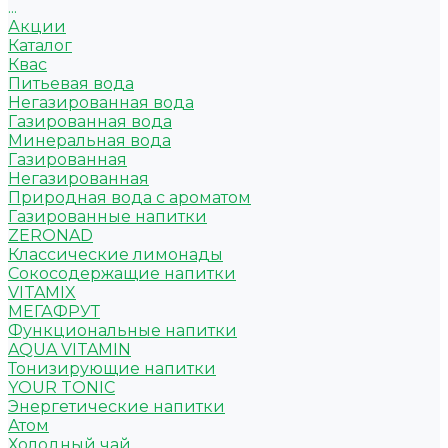
...
Акции
Каталог
Квас
Питьевая вода
Негазированная вода
Газированная вода
Минеральная вода
Газированная
Негазированная
Природная вода с ароматом
Газированные напитки
ZERONAD
Классические лимонады
Сокосодержащие напитки
VITAMIX
МЕГАФРУТ
Функциональные напитки
AQUA VITAMIN
Тонизирующие напитки
YOUR TONIC
Энергетические напитки
Атом
Холодный чай