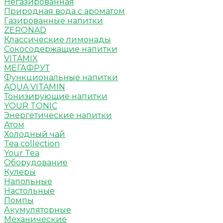
Негазированная
Природная вода с ароматом
Газированные напитки
ZERONAD
Классические лимонады
Сокосодержащие напитки
VITAMIX
МЕГАФРУТ
Функциональные напитки
AQUA VITAMIN
Тонизирующие напитки
YOUR TONIC
Энергетические напитки
Атом
Холодный чай
Tea collection
Your Tea
Оборудование
Кулеры
Напольные
Настольные
Помпы
Акумуляторные
Механические