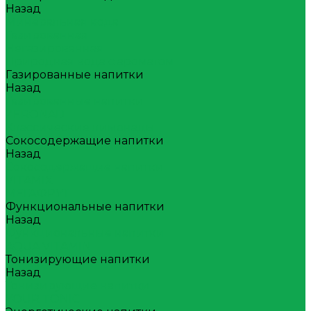
Назад
Минеральная вода
Газированная
Негазированная
Природная вода с ароматом
Газированные напитки
Назад
Газированные напитки
ZERONAD
Классические лимонады
Сокосодержащие напитки
Назад
Сокосодержащие напитки
VITAMIX
МЕГАФРУТ
Функциональные напитки
Назад
Функциональные напитки
AQUA VITAMIN
Тонизирующие напитки
Назад
Тонизирующие напитки
YOUR TONIC