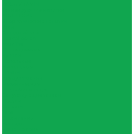
AQUA VITAMIN
Тонизирующие напитки
YOUR TONIC
Энергетические напитки
Атом
Холодный чай
Tea collection
Your Tea
Оборудование
Кулеры
Напольные
Настольные
Помпы
Акумуляторные
Механические
Раздатчики воды
Сопутствующие товары
Посуда
Стаканы
Тара
О компании
Награды
Наша история