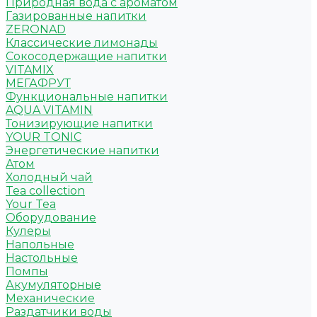
Природная вода с ароматом
Газированные напитки
ZERONAD
Классические лимонады
Сокосодержащие напитки
VITAMIX
МЕГАФРУТ
Функциональные напитки
AQUA VITAMIN
Тонизирующие напитки
YOUR TONIC
Энергетические напитки
Атом
Холодный чай
Tea collection
Your Tea
Оборудование
Кулеры
Напольные
Настольные
Помпы
Акумуляторные
Механические
Раздатчики воды