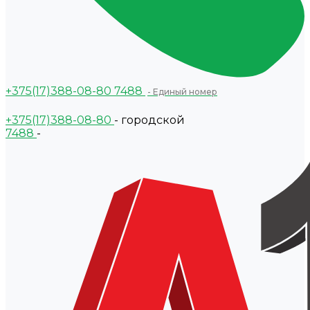
+375(17)388-08-80
7488
- Единый номер
+375(17)388-08-80
- городской
7488
-