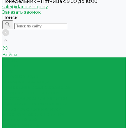
Понедельник – Пятница с 9:00 до 18:00
sale@daridashop.by
Заказать звонок
Поиск
Войти
Акции
Каталог
Квас
Питьевая вода
Минеральная вода
Природная вода с ароматом
Газированные напитки
Сокосодержащие напитки
Функциональные напитки
Тонизирующие напитки
Энергетические напитки
Холодный чай
Оборудование