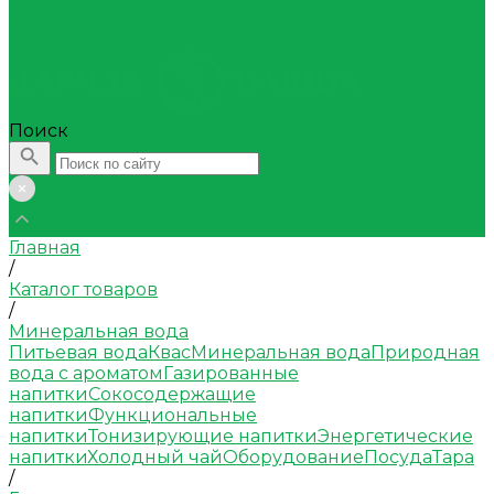
sale@daridashop.by
Личный кабинет
Поиск
Главная
/
Каталог товаров
/
Минеральная вода
Питьевая вода
Квас
Минеральная вода
Природная
вода с ароматом
Газированные
напитки
Сокосодержащие
напитки
Функциональные
напитки
Тонизирующие напитки
Энергетические
напитки
Холодный чай
Оборудование
Посуда
Тара
/