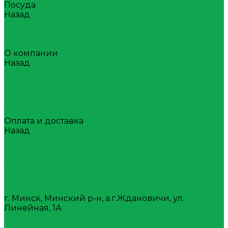
Посуда
Назад
Посуда
Стаканы
Тара
О компании
Назад
О компании
Награды
Наша история
Вакансии
Покупателям
Оплата и доставка
Назад
Оплата и доставка
Условия оплаты
Условия доставки
Самовывоз
Вопрос-ответ
Контакты
г. Минск, Минский р-н, а.г.Ждановичи, ул.
Линейная, 1А
+375(17)388-08-80
7488