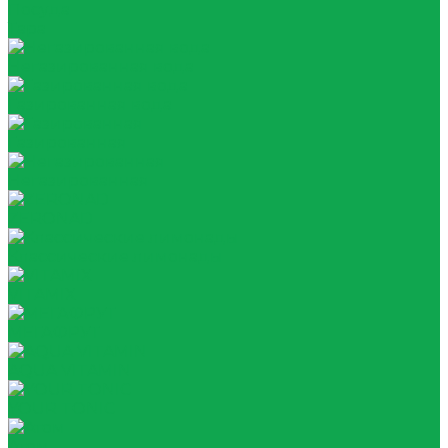
Посуда
Тара
Негазированная вода
Газированная вода
Газированная
Негазированная
ZERONAD
Классические лимонады
VITAMIX
МЕГАФРУТ
AQUA VITAMIN
YOUR TONIC
Атом