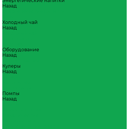
Энергетические напитки
Назад
Энергетические напитки
Атом
Холодный чай
Назад
Холодный чай
Tea collection
Your Tea
Оборудование
Назад
Оборудование
Кулеры
Назад
Кулеры
Напольные
Настольные
Помпы
Назад
Помпы
Акумуляторные
Механические
Раздатчики воды
Сопутствующие товары