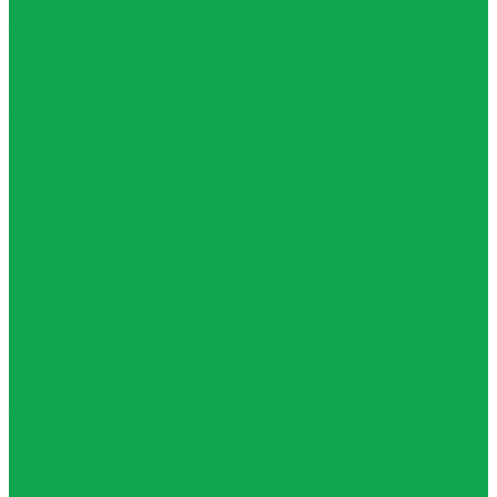
AQUA VITAMIN
Тонизирующие напитки
YOUR TONIC
Энергетические напитки
Атом
Холодный чай
Tea collection
Your Tea
Оборудование
Кулеры
Напольные
Настольные
Помпы
Акумуляторные
Механические
Раздатчики воды
Сопутствующие товары
Посуда
Стаканы
Тара
О компании
Награды
Наша история