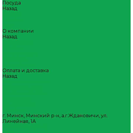
Посуда
Назад
Посуда
Стаканы
Тара
О компании
Назад
О компании
Награды
Наша история
Вакансии
Покупателям
Оплата и доставка
Назад
Оплата и доставка
Условия оплаты
Условия доставки
Самовывоз
Вопрос-ответ
Контакты
г. Минск, Минский р-н, а.г.Ждановичи, ул.
Линейная, 1А
+375(17)388-08-80
7488