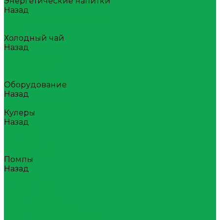
Энергетические напитки
Назад
Энергетические напитки
Атом
Холодный чай
Назад
Холодный чай
Tea collection
Your Tea
Оборудование
Назад
Оборудование
Кулеры
Назад
Кулеры
Напольные
Настольные
Помпы
Назад
Помпы
Акумуляторные
Механические
Раздатчики воды
Сопутствующие товары