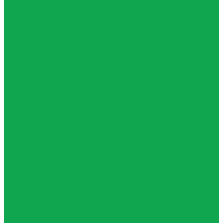
Оплата и доставка
Условия оплаты
Условия доставки
Самовывоз
Вопрос-ответ
Контакты
...
Акции
Каталог
Квас
Питьевая вода
Негазированная вода
Газированная вода
Минеральная вода
Газированная
Негазированная
Природная вода с ароматом
Газированные напитки
ZERONAD
Классические лимонады
Сокосодержащие напитки
VITAMIX
МЕГАФРУТ
Функциональные напитки