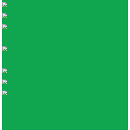
Tea collection
Your Tea
Кулеры
Напольные
Настольные
Помпы
Акумуляторные
Механические
Раздатчики воды
Сопутствующие товары
Стаканы
О компании
Награды
Наша история
Вакансии
Покупателям