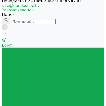
Понедельник – Пятница с 9:00 до 18:00
sale@daridashop.by
Заказать звонок
Поиск
Войти
Акции
Каталог
Квас
Питьевая вода
Минеральная вода
Природная вода с ароматом
Газированные напитки
Сокосодержащие напитки
Функциональные напитки
Тонизирующие напитки
Энергетические напитки
Холодный чай
Оборудование