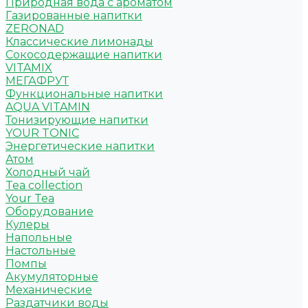
Природная вода с ароматом
Газированные напитки
ZERONAD
Классические лимонады
Сокосодержащие напитки
VITAMIX
МЕГАФРУТ
Функциональные напитки
AQUA VITAMIN
Тонизирующие напитки
YOUR TONIC
Энергетические напитки
Атом
Холодный чай
Tea collection
Your Tea
Оборудование
Кулеры
Напольные
Настольные
Помпы
Акумуляторные
Механические
Раздатчики воды