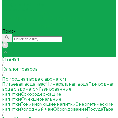
sale@daridashop.by
Личный кабинет
Поиск
Главная
/
Каталог товаров
/
Природная вода с ароматом
Питьевая вода
Квас
Минеральная вода
Природная
вода с ароматом
Газированные
напитки
Сокосодержащие
напитки
Функциональные
напитки
Тонизирующие напитки
Энергетические
напитки
Холодный чай
Оборудование
Посуда
Тара
/