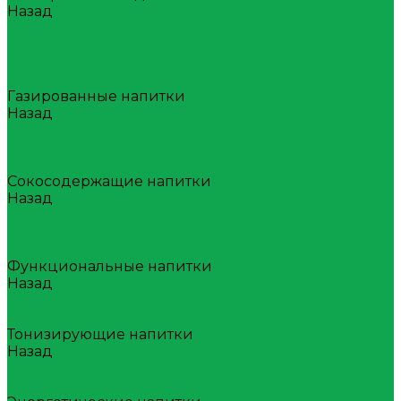
Назад
Минеральная вода
Газированная
Негазированная
Природная вода с ароматом
Газированные напитки
Назад
Газированные напитки
ZERONAD
Классические лимонады
Сокосодержащие напитки
Назад
Сокосодержащие напитки
VITAMIX
МЕГАФРУТ
Функциональные напитки
Назад
Функциональные напитки
AQUA VITAMIN
Тонизирующие напитки
Назад
Тонизирующие напитки
YOUR TONIC