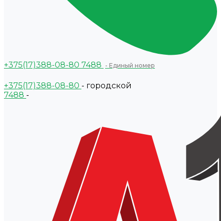
+375(17)388-08-80
7488
- Единый номер
+375(17)388-08-80
- городской
7488
-