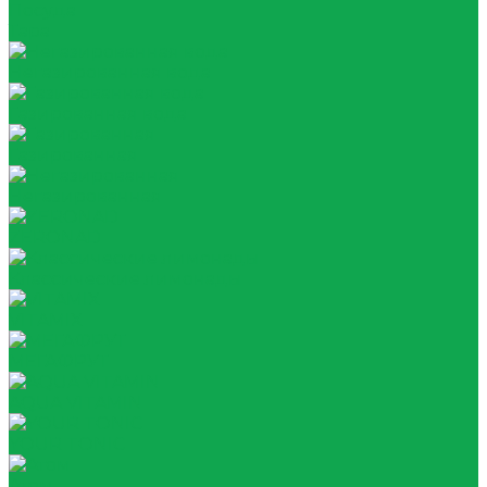
Посуда
Тара
Негазированная вода
Газированная вода
Газированная
Негазированная
ZERONAD
Классические лимонады
VITAMIX
МЕГАФРУТ
AQUA VITAMIN
YOUR TONIC
Атом