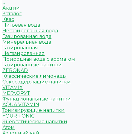
...
Акции
Каталог
Квас
Питьевая вода
Негазированная вода
Газированная вода
Минеральная вода
Газированная
Негазированная
Природная вода с ароматом
Газированные напитки
ZERONAD
Классические лимонады
Сокосодержащие напитки
VITAMIX
МЕГАФРУТ
Функциональные напитки
AQUA VITAMIN
Тонизирующие напитки
YOUR TONIC
Энергетические напитки
Атом
Холодный чай