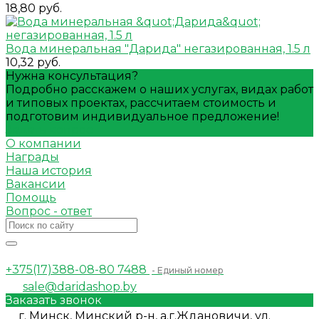
18,80 руб.
Вода минеральная "Дарида" негазированная, 1.5 л
10,32 руб.
Нужна консультация?
Подробно расскажем о наших услугах, видах работ
и типовых проектах, рассчитаем стоимость и
подготовим индивидуальное предложение!
Задать вопрос
О компании
Награды
Наша история
Вакансии
Помощь
Вопрос - ответ
+375(17)388-08-80
7488
- Единый номер
sale@daridashop.by
Заказать звонок
г. Минск, Минский р-н, а.г.Ждановичи, ул.