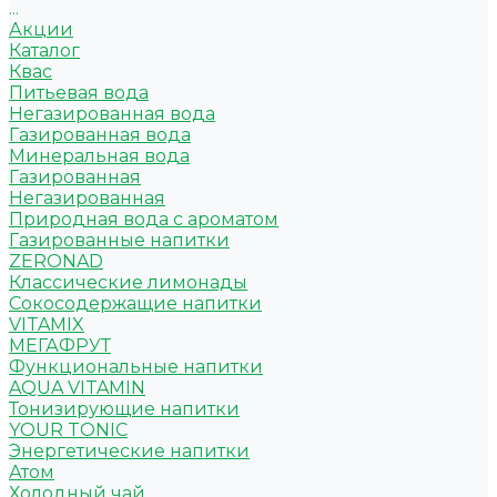
...
Акции
Каталог
Квас
Питьевая вода
Негазированная вода
Газированная вода
Минеральная вода
Газированная
Негазированная
Природная вода с ароматом
Газированные напитки
ZERONAD
Классические лимонады
Сокосодержащие напитки
VITAMIX
МЕГАФРУТ
Функциональные напитки
AQUA VITAMIN
Тонизирующие напитки
YOUR TONIC
Энергетические напитки
Атом
Холодный чай