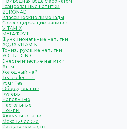
Природная вода с ароматом
Газированные напитки
ZERONAD
Классические лимонады
Сокосодержащие напитки
VITAMIX
МЕГАФРУТ
Функциональные напитки
AQUA VITAMIN
Тонизирующие напитки
YOUR TONIC
Энергетические напитки
Атом
Холодный чай
Tea collection
Your Tea
Оборудование
Кулеры
Напольные
Настольные
Помпы
Акумуляторные
Механические
Раздатчики воды