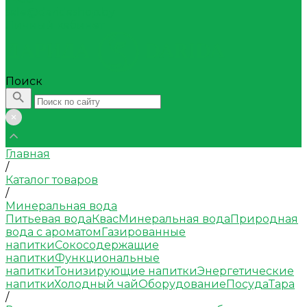
sale@daridashop.by
Личный кабинет
Поиск
Главная
/
Каталог товаров
/
Минеральная вода
Питьевая вода
Квас
Минеральная вода
Природная
вода с ароматом
Газированные
напитки
Сокосодержащие
напитки
Функциональные
напитки
Тонизирующие напитки
Энергетические
напитки
Холодный чай
Оборудование
Посуда
Тара
/