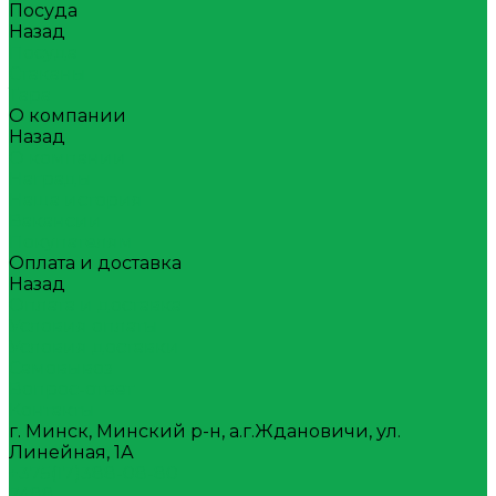
Посуда
Назад
Посуда
Стаканы
Тара
О компании
Назад
О компании
Награды
Наша история
Вакансии
Покупателям
Оплата и доставка
Назад
Оплата и доставка
Условия оплаты
Условия доставки
Самовывоз
Вопрос-ответ
Контакты
г. Минск, Минский р-н, а.г.Ждановичи, ул.
Линейная, 1А
+375(17)388-08-80
7488