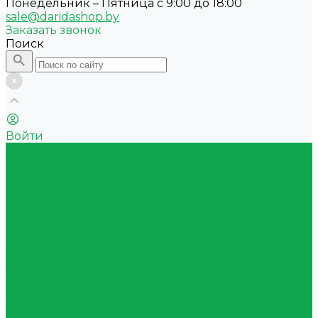
Понедельник – Пятница с 9:00 до 18:00
sale@daridashop.by
Заказать звонок
Поиск
Войти
Акции
Каталог
Квас
Питьевая вода
Минеральная вода
Природная вода с ароматом
Газированные напитки
Сокосодержащие напитки
Функциональные напитки
Тонизирующие напитки
Энергетические напитки
Холодный чай
Оборудование