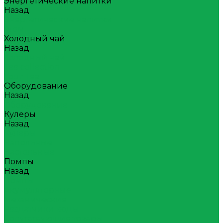
Энергетические напитки
Назад
Энергетические напитки
Атом
Холодный чай
Назад
Холодный чай
Tea collection
Your Tea
Оборудование
Назад
Оборудование
Кулеры
Назад
Кулеры
Напольные
Настольные
Помпы
Назад
Помпы
Акумуляторные
Механические
Раздатчики воды
Сопутствующие товары