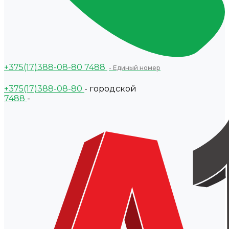
+375(17)388-08-80
7488
- Единый номер
+375(17)388-08-80
- городской
7488
-