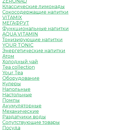
ZERONAD
Классические лимонады
Сокосодержащие напитки
VITAMIX
МЕГАФРУТ
Функциональные напитки
AQUA VITAMIN
Тонизирующие напитки
YOUR TONIC
Энергетические напитки
Атом
Холодный чай
Tea collection
Your Tea
Оборудование
Кулеры
Напольные
Настольные
Помпы
Акумуляторные
Механические
Раздатчики воды
Сопутствующие товары
Посуда