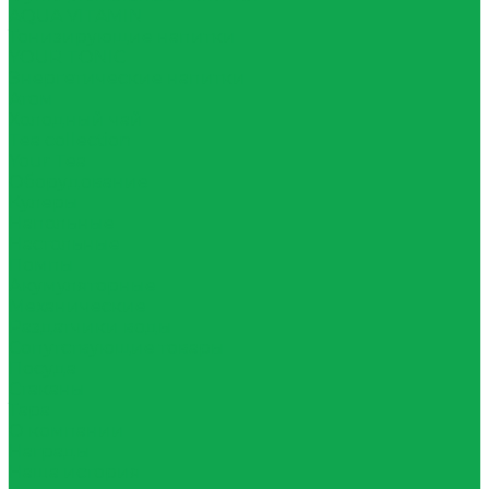
AQUA VITAMIN
Тонизирующие напитки
YOUR TONIC
Энергетические напитки
Атом
Холодный чай
Tea collection
Your Tea
Оборудование
Кулеры
Напольные
Настольные
Помпы
Акумуляторные
Механические
Раздатчики воды
Сопутствующие товары
Посуда
Стаканы
Тара
О компании
Награды
Наша история