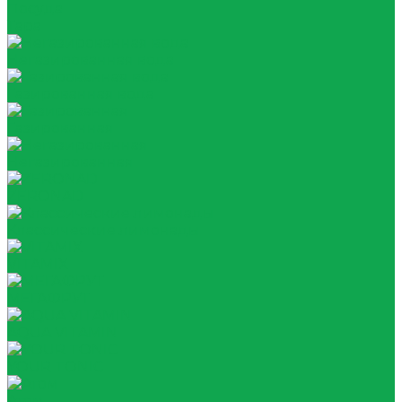
Посуда
Тара
Негазированная вода
Газированная вода
Газированная
Негазированная
ZERONAD
Классические лимонады
VITAMIX
МЕГАФРУТ
AQUA VITAMIN
YOUR TONIC
Атом