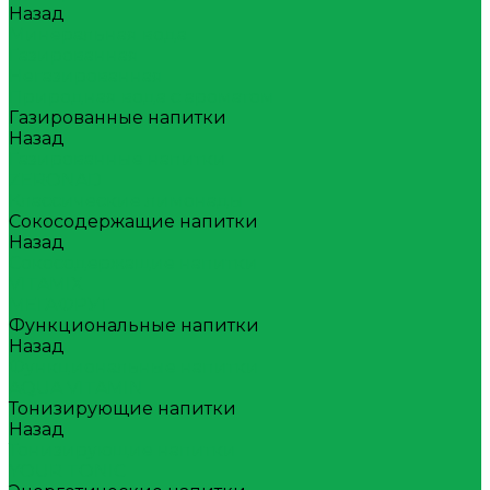
Назад
Минеральная вода
Газированная
Негазированная
Природная вода с ароматом
Газированные напитки
Назад
Газированные напитки
ZERONAD
Классические лимонады
Сокосодержащие напитки
Назад
Сокосодержащие напитки
VITAMIX
МЕГАФРУТ
Функциональные напитки
Назад
Функциональные напитки
AQUA VITAMIN
Тонизирующие напитки
Назад
Тонизирующие напитки
YOUR TONIC