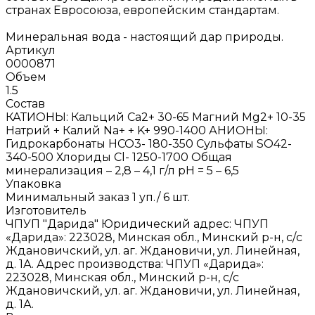
странах Евросоюза, европейским стандартам.
Минеральная вода - настоящий дар природы.
Артикул
0000871
Объем
1.5
Состав
КАТИОНЫ: Кальций Ca2+ 30-65 Магний Mg2+ 10-35
Натрий + Калий Na+ + K+ 990-1400 АНИОНЫ:
Гидрокарбонаты HСО3- 180-350 Сульфаты SO42-
340-500 Хлориды Cl- 1250-1700 Общая
минерализация – 2,8 – 4,1 г/л рН = 5 – 6,5
Упаковка
Минимальный заказ 1 уп./ 6 шт.
Изготовитель
ЧПУП "Дарида" Юридический адрес: ЧПУП
«Дарида»: 223028, Минская обл., Минский р-н, с/с
Ждановичский, ул. аг. Ждановичи, ул. Линейная,
д. 1А. Адрес производства: ЧПУП «Дарида»:
223028, Минская обл., Минский р-н, с/с
Ждановичский, ул. аг. Ждановичи, ул. Линейная,
д. 1А.