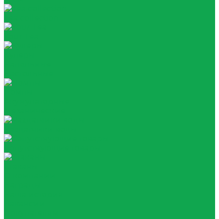
Tea collection
Your Tea
Кулеры
Напольные
Настольные
Помпы
Акумуляторные
Механические
Раздатчики воды
Сопутствующие товары
Стаканы
О компании
Награды
Наша история
Вакансии
Покупателям