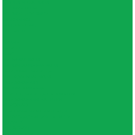
Оплата и доставка
Условия оплаты
Условия доставки
Самовывоз
Вопрос-ответ
Контакты
...
Акции
Каталог
Квас
Питьевая вода
Негазированная вода
Газированная вода
Минеральная вода
Газированная
Негазированная
Природная вода с ароматом
Газированные напитки
ZERONAD
Классические лимонады
Сокосодержащие напитки
VITAMIX
МЕГАФРУТ
Функциональные напитки