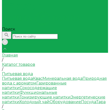
sale@daridashop.by
Личный кабинет
Поиск
Главная
/
Каталог товаров
/
Питьевая вода
Питьевая вода
Квас
Минеральная вода
Природная
вода с ароматом
Газированные
напитки
Сокосодержащие
напитки
Функциональные
напитки
Тонизирующие напитки
Энергетические
напитки
Холодный чай
Оборудование
Посуда
Тара
/