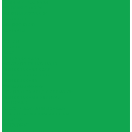
Оплата и доставка
Условия оплаты
Условия доставки
Самовывоз
Вопрос-ответ
Контакты
...
Акции
Каталог
Квас
Питьевая вода
Негазированная вода
Газированная вода
Минеральная вода
Газированная
Негазированная
Природная вода с ароматом
Газированные напитки
ZERONAD
Классические лимонады
Сокосодержащие напитки
VITAMIX
МЕГАФРУТ
Функциональные напитки