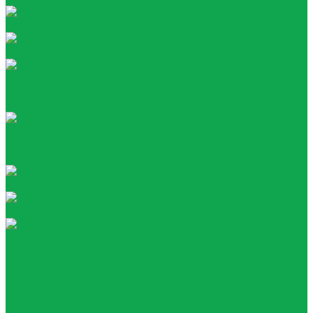
Tea collection
Your Tea
Кулеры
Напольные
Настольные
Помпы
Акумуляторные
Механические
Раздатчики воды
Сопутствующие товары
Стаканы
О компании
Награды
Наша история
Вакансии
Покупателям