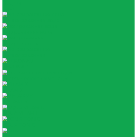
Посуда
Тара
Негазированная вода
Газированная вода
Газированная
Негазированная
ZERONAD
Классические лимонады
VITAMIX
МЕГАФРУТ
AQUA VITAMIN
YOUR TONIC
Атом