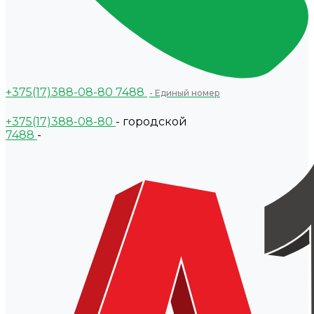
+375(17)388-08-80
7488
- Единый номер
+375(17)388-08-80
- городской
7488
-