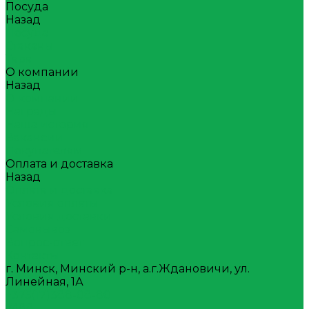
Посуда
Назад
Посуда
Стаканы
Тара
О компании
Назад
О компании
Награды
Наша история
Вакансии
Покупателям
Оплата и доставка
Назад
Оплата и доставка
Условия оплаты
Условия доставки
Самовывоз
Вопрос-ответ
Контакты
г. Минск, Минский р-н, а.г.Ждановичи, ул.
Линейная, 1А
+375(17)388-08-80
7488