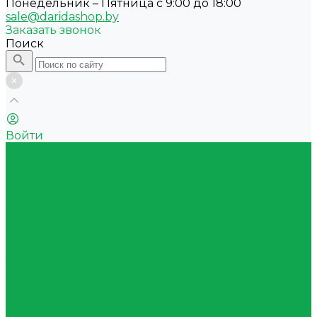
Понедельник – Пятница с 9:00 до 18:00
sale@daridashop.by
Заказать звонок
Поиск
Войти
Акции
Каталог
Квас
Питьевая вода
Минеральная вода
Природная вода с ароматом
Газированные напитки
Сокосодержащие напитки
Функциональные напитки
Тонизирующие напитки
Энергетические напитки
Холодный чай
Оборудование