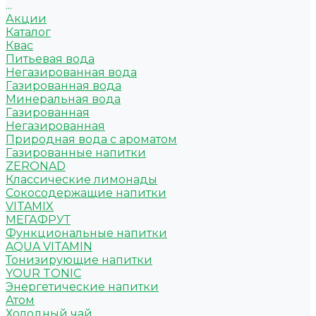
...
Акции
Каталог
Квас
Питьевая вода
Негазированная вода
Газированная вода
Минеральная вода
Газированная
Негазированная
Природная вода с ароматом
Газированные напитки
ZERONAD
Классические лимонады
Сокосодержащие напитки
VITAMIX
МЕГАФРУТ
Функциональные напитки
AQUA VITAMIN
Тонизирующие напитки
YOUR TONIC
Энергетические напитки
Атом
Холодный чай