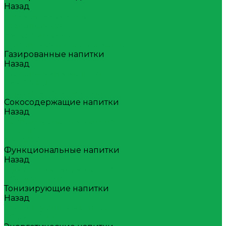
Назад
Минеральная вода
Газированная
Негазированная
Природная вода с ароматом
Газированные напитки
Назад
Газированные напитки
ZERONAD
Классические лимонады
Сокосодержащие напитки
Назад
Сокосодержащие напитки
VITAMIX
МЕГАФРУТ
Функциональные напитки
Назад
Функциональные напитки
AQUA VITAMIN
Тонизирующие напитки
Назад
Тонизирующие напитки
YOUR TONIC