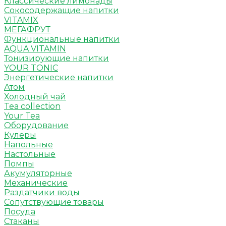
Классические лимонады
Сокосодержащие напитки
VITAMIX
МЕГАФРУТ
Функциональные напитки
AQUA VITAMIN
Тонизирующие напитки
YOUR TONIC
Энергетические напитки
Атом
Холодный чай
Tea collection
Your Tea
Оборудование
Кулеры
Напольные
Настольные
Помпы
Акумуляторные
Механические
Раздатчики воды
Сопутствующие товары
Посуда
Стаканы