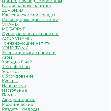
Природная вода с ароматом
Газированные напитки
ZERONAD
Классические лимонады
Сокосодержащие напитки
VITAMIX
МЕГАФРУТ
Функциональные напитки
AQUA VITAMIN
Тонизирующие напитки
YOUR TONIC
Энергетические напитки
Атом
Холодный чай
Tea collection
Your Tea
Оборудование
Кулеры
Напольные
Настольные
Помпы
Акумуляторные
Механические
Раздатчики воды