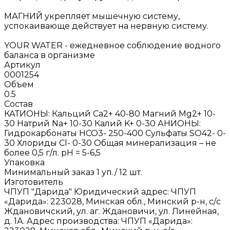
МАГНИЙ укрепляет мышечную систему,
успокаивающе действует на нервную систему.
YOUR WATER - ежедневное соблюдение водного
баланса в организме
Артикул
0001254
Объем
0.5
Состав
КАТИОНЫ: Кальций Ca2+ 40-80 Магний Mg2+ 10-
30 Натрий Na+ 10-30 Калий K+ 0-30 АНИОНЫ:
Гидрокарбонаты HСО3- 250-400 Сульфаты SO42- 0-
30 Хлориды Cl- 0-30 Общая минерализация – не
более 0,5 г/л. рН = 5-6,5
Упаковка
Минимальный заказ 1 уп./ 12 шт.
Изготовитель
ЧПУП "Дарида" Юридический адрес: ЧПУП
«Дарида»: 223028, Минская обл., Минский р-н, с/с
Ждановичский, ул. аг. Ждановичи, ул. Линейная,
д. 1А. Адрес производства: ЧПУП «Дарида»: