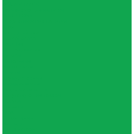
AQUA VITAMIN
Тонизирующие напитки
YOUR TONIC
Энергетические напитки
Атом
Холодный чай
Tea collection
Your Tea
Оборудование
Кулеры
Напольные
Настольные
Помпы
Акумуляторные
Механические
Раздатчики воды
Сопутствующие товары
Посуда
Стаканы
Тара
О компании
Награды
Наша история