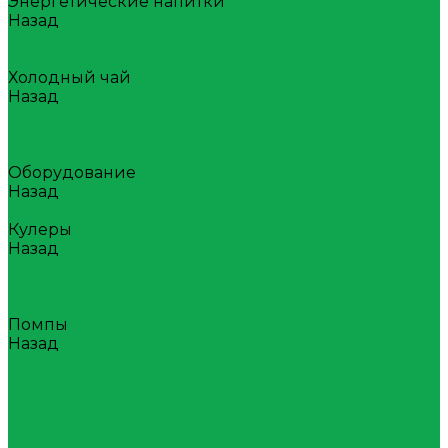
Энергетические напитки
Назад
Энергетические напитки
Атом
Холодный чай
Назад
Холодный чай
Tea collection
Your Tea
Оборудование
Назад
Оборудование
Кулеры
Назад
Кулеры
Напольные
Настольные
Помпы
Назад
Помпы
Акумуляторные
Механические
Раздатчики воды
Сопутствующие товары