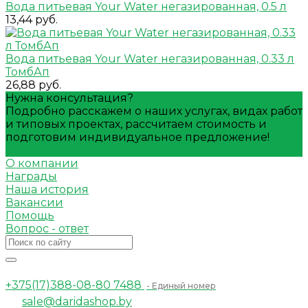
Вода питьевая Your Water негазированная, 0.5 л
13,44 руб.
Вода питьевая Your Water негазированная, 0.33 л
ТомбАп
26,88 руб.
Нужна консультация?
Подробно расскажем о наших услугах, видах работ
и типовых проектах, рассчитаем стоимость и
подготовим индивидуальное предложение!
Задать вопрос
О компании
Награды
Наша история
Вакансии
Помощь
Вопрос - ответ
+375(17)388-08-80
7488
- Единый номер
sale@daridashop.by