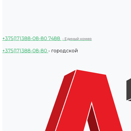
+375(17)388-08-80
7488
- Единый номер
+375(17)388-08-80
- городской