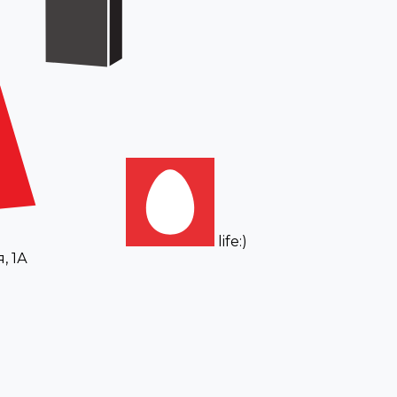
life:)
, 1А