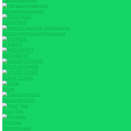
Газированная
Негазированная
ZERONAD
Классические лимонады
VITAMIX
МЕГАФРУТ
AQUA VITAMIN
YOUR TONIC
Атом
Tea collection
Your Tea
Кулеры
Напольные