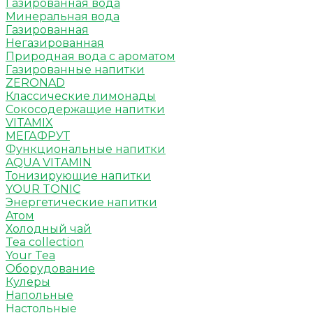
Газированная вода
Минеральная вода
Газированная
Негазированная
Природная вода с ароматом
Газированные напитки
ZERONAD
Классические лимонады
Сокосодержащие напитки
VITAMIX
МЕГАФРУТ
Функциональные напитки
AQUA VITAMIN
Тонизирующие напитки
YOUR TONIC
Энергетические напитки
Атом
Холодный чай
Tea collection
Your Tea
Оборудование
Кулеры
Напольные
Настольные