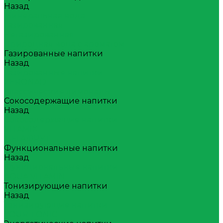
Назад
Минеральная вода
Газированная
Негазированная
Природная вода с ароматом
Газированные напитки
Назад
Газированные напитки
ZERONAD
Классические лимонады
Сокосодержащие напитки
Назад
Сокосодержащие напитки
VITAMIX
МЕГАФРУТ
Функциональные напитки
Назад
Функциональные напитки
AQUA VITAMIN
Тонизирующие напитки
Назад
Тонизирующие напитки
YOUR TONIC