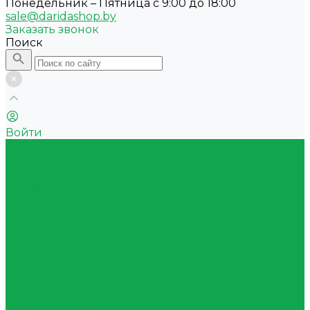
Понедельник – Пятница с 9:00 до 18:00
sale@daridashop.by
Заказать звонок
Поиск
Войти
Акции
Каталог
Квас
Питьевая вода
Минеральная вода
Природная вода с ароматом
Газированные напитки
Сокосодержащие напитки
Функциональные напитки
Тонизирующие напитки
Энергетические напитки
Холодный чай
Оборудование