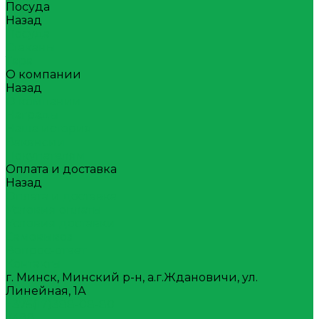
Посуда
Назад
Посуда
Стаканы
Тара
О компании
Назад
О компании
Награды
Наша история
Вакансии
Покупателям
Оплата и доставка
Назад
Оплата и доставка
Условия оплаты
Условия доставки
Самовывоз
Вопрос-ответ
Контакты
г. Минск, Минский р-н, а.г.Ждановичи, ул.
Линейная, 1А
+375(17)388-08-80
7488