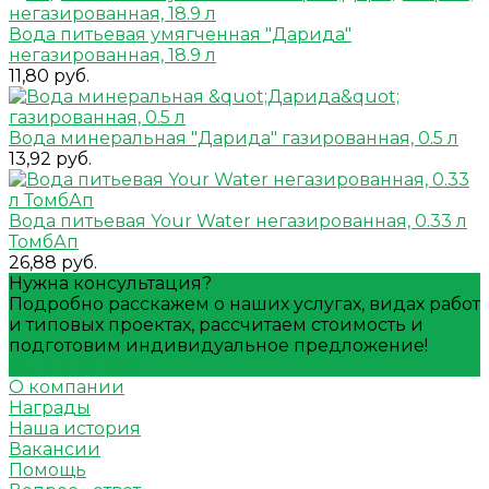
Вода питьевая умягченная "Дарида"
негазированная, 18.9 л
11,80 руб.
Вода минеральная "Дарида" газированная, 0.5 л
13,92 руб.
Вода питьевая Your Water негазированная, 0.33 л
ТомбАп
26,88 руб.
Нужна консультация?
Подробно расскажем о наших услугах, видах работ
и типовых проектах, рассчитаем стоимость и
подготовим индивидуальное предложение!
Задать вопрос
О компании
Награды
Наша история
Вакансии
Помощь