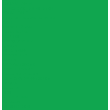
AQUA VITAMIN
Тонизирующие напитки
YOUR TONIC
Энергетические напитки
Атом
Холодный чай
Tea collection
Your Tea
Оборудование
Кулеры
Напольные
Настольные
Помпы
Акумуляторные
Механические
Раздатчики воды
Сопутствующие товары
Посуда
Стаканы
Тара
О компании
Награды
Наша история