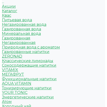
...
Акции
Каталог
Квас
Питьевая вода
Негазированная вода
Газированная вода
Минеральная вода
Газированная
Негазированная
Природная вода с ароматом
Газированные напитки
ZERONAD
Классические лимонады
Сокосодержащие напитки
VITAMIX
МЕГАФРУТ
Функциональные напитки
AQUA VITAMIN
Тонизирующие напитки
YOUR TONIC
Энергетические напитки
Атом
Холодный чай