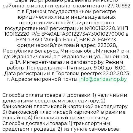
Зарегистрировано решением Минского
районного исполнительного комитета от 27.10.1992
г. в Едином государственном регистре
юридических лиц и индивидуальных
предпринимателей. Свидетельство о
государственной регистрации №100162220. УНП
100162220, Р/с: BY40ALFA30122734730010270000 в
BYN в ЗАО “Альфа-Банк”, БИК: ALFABY2X,
юридический/почтовый адрес: 223028,
Республика Беларусь, Минская обл., Минский р-н,
с/с Ждановичский, а.г. Ждановичи, ул. Линейная,
д. 1А. Интернет-магазин daridashop.by. Режим
работы: Понедельник – Пятница с 9:00 до 18:00.
Дата регистрации в Торговом реестре: 22.02.2023
г. Адрес электронной почты:
info@daridashop.by
Способы оплаты товара и доставки: 1) наличными
денежными средствами экспедитору; 2)
банковской пластиковой карточкой экспедитору;
3) банковской пластиковой карточкой в режиме
«онлайн»; 4) безналичный расчет по счету.
Способы доставки товара: 1) транспортным
средством продавца; 2) из пункта самовывоза.