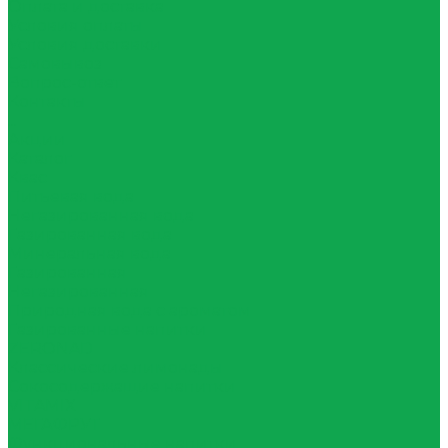
Оплата и доставка
Условия оплаты
Условия доставки
Самовывоз
Вопрос-ответ
Контакты
...
Акции
Каталог
Квас
Питьевая вода
Негазированная вода
Газированная вода
Минеральная вода
Газированная
Негазированная
Природная вода с ароматом
Газированные напитки
ZERONAD
Классические лимонады
Сокосодержащие напитки
VITAMIX
МЕГАФРУТ
Функциональные напитки