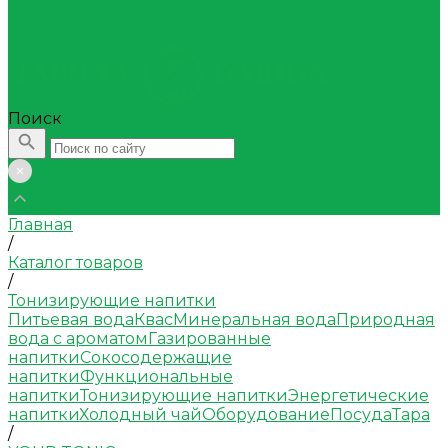
sale@daridashop.by
Личный кабинет
Поиск
Главная
/
Каталог товаров
/
Тонизирующие напитки
Питьевая вода
Квас
Минеральная вода
Природная
вода с ароматом
Газированные
напитки
Сокосодержащие
напитки
Функциональные
напитки
Тонизирующие напитки
Энергетические
напитки
Холодный чай
Оборудование
Посуда
Тара
/