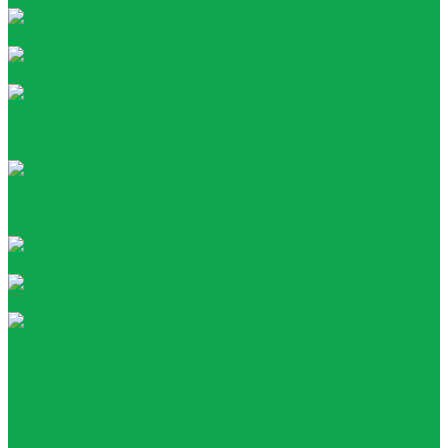
Tea collection
Your Tea
Кулеры
Напольные
Настольные
Помпы
Акумуляторные
Механические
Раздатчики воды
Сопутствующие товары
Стаканы
О компании
Награды
Наша история
Вакансии
Покупателям