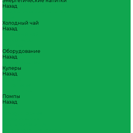
Энергетические напитки
Назад
Энергетические напитки
Атом
Холодный чай
Назад
Холодный чай
Tea collection
Your Tea
Оборудование
Назад
Оборудование
Кулеры
Назад
Кулеры
Напольные
Настольные
Помпы
Назад
Помпы
Акумуляторные
Механические
Раздатчики воды
Сопутствующие товары