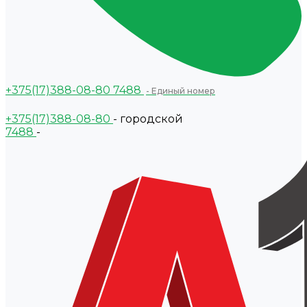
+375(17)388-08-80
7488
- Единый номер
+375(17)388-08-80
- городской
7488
-