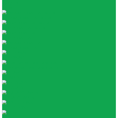
Посуда
Тара
Негазированная вода
Газированная вода
Газированная
Негазированная
ZERONAD
Классические лимонады
VITAMIX
МЕГАФРУТ
AQUA VITAMIN
YOUR TONIC
Атом