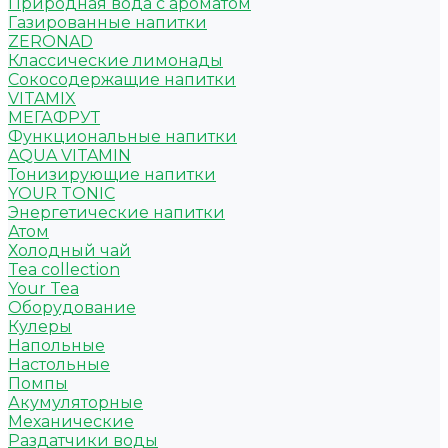
Природная вода с ароматом
Газированные напитки
ZERONAD
Классические лимонады
Сокосодержащие напитки
VITAMIX
МЕГАФРУТ
Функциональные напитки
AQUA VITAMIN
Тонизирующие напитки
YOUR TONIC
Энергетические напитки
Атом
Холодный чай
Tea collection
Your Tea
Оборудование
Кулеры
Напольные
Настольные
Помпы
Акумуляторные
Механические
Раздатчики воды