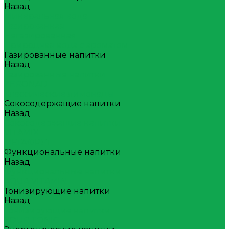
Назад
Минеральная вода
Газированная
Негазированная
Природная вода с ароматом
Газированные напитки
Назад
Газированные напитки
ZERONAD
Классические лимонады
Сокосодержащие напитки
Назад
Сокосодержащие напитки
VITAMIX
МЕГАФРУТ
Функциональные напитки
Назад
Функциональные напитки
AQUA VITAMIN
Тонизирующие напитки
Назад
Тонизирующие напитки
YOUR TONIC