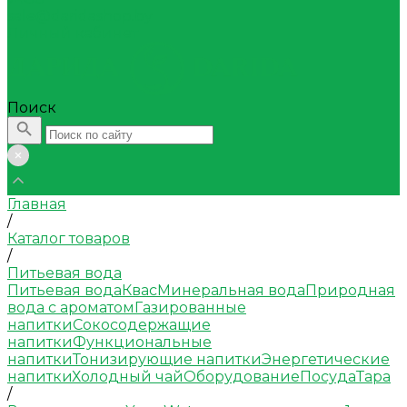
sale@daridashop.by
Личный кабинет
Поиск
Главная
/
Каталог товаров
/
Питьевая вода
Питьевая вода
Квас
Минеральная вода
Природная
вода с ароматом
Газированные
напитки
Сокосодержащие
напитки
Функциональные
напитки
Тонизирующие напитки
Энергетические
напитки
Холодный чай
Оборудование
Посуда
Тара
/