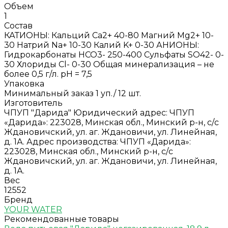
Объем
1
Состав
КАТИОНЫ: Кальций Ca2+ 40-80 Магний Mg2+ 10-
30 Натрий Na+ 10-30 Калий K+ 0-30 АНИОНЫ:
Гидрокарбонаты HСО3- 250-400 Сульфаты SO42- 0-
30 Хлориды Cl- 0-30 Общая минерализация – не
более 0,5 г/л. рН = 7,5
Упаковка
Минимальный заказ 1 уп./ 12 шт.
Изготовитель
ЧПУП "Дарида" Юридический адрес: ЧПУП
«Дарида»: 223028, Минская обл., Минский р-н, с/с
Ждановичский, ул. аг. Ждановичи, ул. Линейная,
д. 1А. Адрес производства: ЧПУП «Дарида»:
223028, Минская обл., Минский р-н, с/с
Ждановичский, ул. аг. Ждановичи, ул. Линейная,
д. 1А.
Вес
12552
Бренд
YOUR WATER
Рекомендованные товары