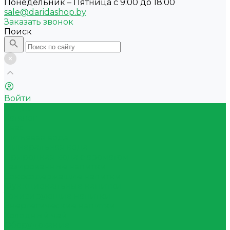
Понедельник – Пятница с 9:00 до 18:00
sale@daridashop.by
Заказать звонок
Поиск
Войти
Акции
Каталог
Квас
Питьевая вода
Минеральная вода
Природная вода с ароматом
Газированные напитки
Сокосодержащие напитки
Функциональные напитки
Тонизирующие напитки
Энергетические напитки
Холодный чай
Оборудование