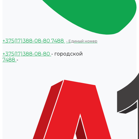
+375(17)388-08-80
7488
- Единый номер
+375(17)388-08-80
- городской
7488
-