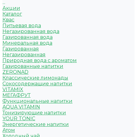
...
Акции
Каталог
Квас
Питьевая вода
Негазированная вода
Газированная вода
Минеральная вода
Газированная
Негазированная
Природная вода с ароматом
Газированные напитки
ZERONAD
Классические лимонады
Сокосодержащие напитки
VITAMIX
МЕГАФРУТ
Функциональные напитки
AQUA VITAMIN
Тонизирующие напитки
YOUR TONIC
Энергетические напитки
Атом
Холодный чай