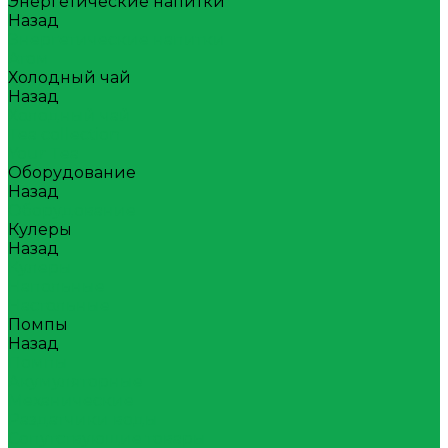
Энергетические напитки
Назад
Энергетические напитки
Атом
Холодный чай
Назад
Холодный чай
Tea collection
Your Tea
Оборудование
Назад
Оборудование
Кулеры
Назад
Кулеры
Напольные
Настольные
Помпы
Назад
Помпы
Акумуляторные
Механические
Раздатчики воды
Сопутствующие товары