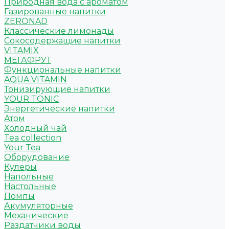
Природная вода с ароматом
Газированные напитки
ZERONAD
Классические лимонады
Сокосодержащие напитки
VITAMIX
МЕГАФРУТ
Функциональные напитки
AQUA VITAMIN
Тонизирующие напитки
YOUR TONIC
Энергетические напитки
Атом
Холодный чай
Tea collection
Your Tea
Оборудование
Кулеры
Напольные
Настольные
Помпы
Акумуляторные
Механические
Раздатчики воды