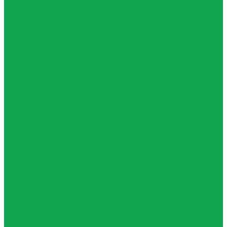
AQUA VITAMIN
Тонизирующие напитки
YOUR TONIC
Энергетические напитки
Атом
Холодный чай
Tea collection
Your Tea
Оборудование
Кулеры
Напольные
Настольные
Помпы
Акумуляторные
Механические
Раздатчики воды
Сопутствующие товары
Посуда
Стаканы
Тара
О компании
Награды
Наша история