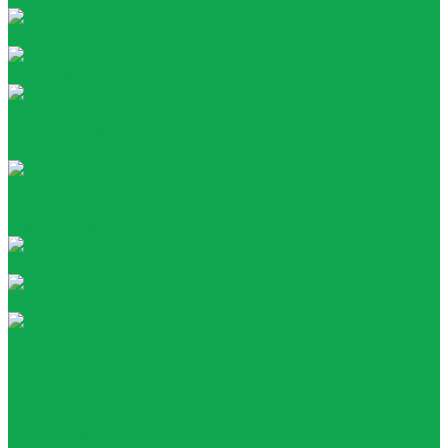
Tea collection
Your Tea
Кулеры
Напольные
Настольные
Помпы
Акумуляторные
Механические
Раздатчики воды
Сопутствующие товары
Стаканы
О компании
Награды
Наша история
Вакансии
Покупателям