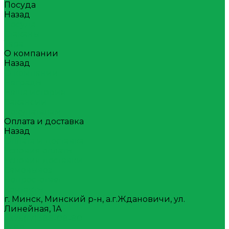
Посуда
Назад
Посуда
Стаканы
Тара
О компании
Назад
О компании
Награды
Наша история
Вакансии
Покупателям
Оплата и доставка
Назад
Оплата и доставка
Условия оплаты
Условия доставки
Самовывоз
Вопрос-ответ
Контакты
г. Минск, Минский р-н, а.г.Ждановичи, ул.
Линейная, 1А
+375(17)388-08-80
7488