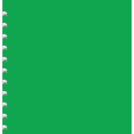
Посуда
Тара
Негазированная вода
Газированная вода
Газированная
Негазированная
ZERONAD
Классические лимонады
VITAMIX
МЕГАФРУТ
AQUA VITAMIN
YOUR TONIC
Атом