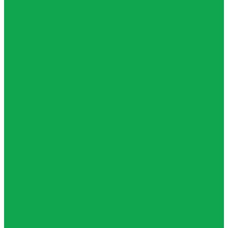
Оплата и доставка
Условия оплаты
Условия доставки
Самовывоз
Вопрос-ответ
Контакты
...
Акции
Каталог
Квас
Питьевая вода
Негазированная вода
Газированная вода
Минеральная вода
Газированная
Негазированная
Природная вода с ароматом
Газированные напитки
ZERONAD
Классические лимонады
Сокосодержащие напитки
VITAMIX
МЕГАФРУТ
Функциональные напитки