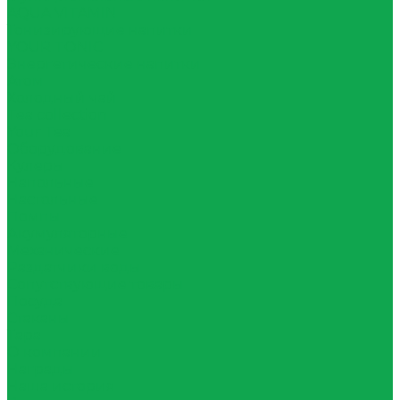
AQUA VITAMIN
Тонизирующие напитки
YOUR TONIC
Энергетические напитки
Атом
Холодный чай
Tea collection
Your Tea
Оборудование
Кулеры
Напольные
Настольные
Помпы
Акумуляторные
Механические
Раздатчики воды
Сопутствующие товары
Посуда
Стаканы
Тара
О компании
Награды
Наша история