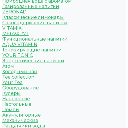
Природная вода с ароматом
Газированные напитки
ZERONAD
Классические лимонады
Сокосодержащие напитки
VITAMIX
МЕГАФРУТ
Функциональные напитки
AQUA VITAMIN
Тонизирующие напитки
YOUR TONIC
Энергетические напитки
Атом
Холодный чай
Tea collection
Your Tea
Оборудование
Кулеры
Напольные
Настольные
Помпы
Акумуляторные
Механические
Раздатчики воды