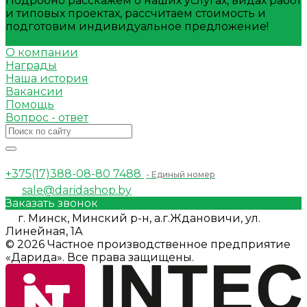
Подробно расскажем о наших услугах, видах работ
и типовых проектах, рассчитаем стоимость и
подготовим индивидуальное предложение!
Задать вопрос
О компании
Награды
Наша история
Вакансии
Помощь
Вопрос - ответ
+375(17)388-08-80
7488
- Единый номер
sale@daridashop.by
Заказать звонок
г. Минск, Минский р-н, а.г.Ждановичи, ул.
Линейная, 1А
© 2026 Частное производственное предприятие
«Дарида». Все права защищены.