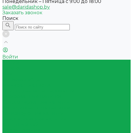
Понедельник – Пятница с 9:00 до 18:00
sale@daridashop.by
Заказать звонок
Поиск
Войти
Акции
Каталог
Квас
Питьевая вода
Минеральная вода
Природная вода с ароматом
Газированные напитки
Сокосодержащие напитки
Функциональные напитки
Тонизирующие напитки
Энергетические напитки
Холодный чай
Оборудование