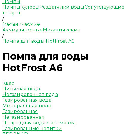
Помпы
Помпы
Кулеры
Раздатчики воды
Сопутствующие
товары
/
Механические
Акумуляторные
Механические
/
Помпа для воды HotFrost A6
Помпа для воды
HotFrost A6
Квас
Питьевая вода
Негазированная вода
Газированная вода
Минеральная вода
Газированная
Негазированная
Природная вода с ароматом
Газированные напитки