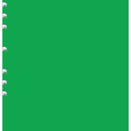
Tea collection
Your Tea
Кулеры
Напольные
Настольные
Помпы
Акумуляторные
Механические
Раздатчики воды
Сопутствующие товары
Стаканы
О компании
Награды
Наша история
Вакансии
Покупателям