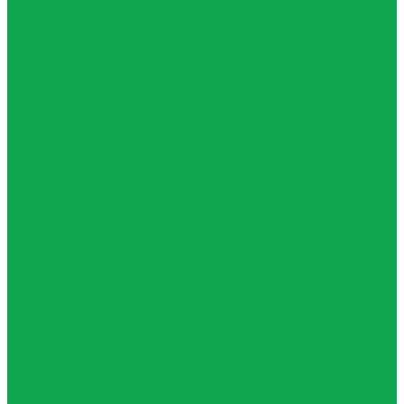
Оплата и доставка
Условия оплаты
Условия доставки
Самовывоз
Вопрос-ответ
Контакты
...
Акции
Каталог
Квас
Питьевая вода
Негазированная вода
Газированная вода
Минеральная вода
Газированная
Негазированная
Природная вода с ароматом
Газированные напитки
ZERONAD
Классические лимонады
Сокосодержащие напитки
VITAMIX
МЕГАФРУТ
Функциональные напитки