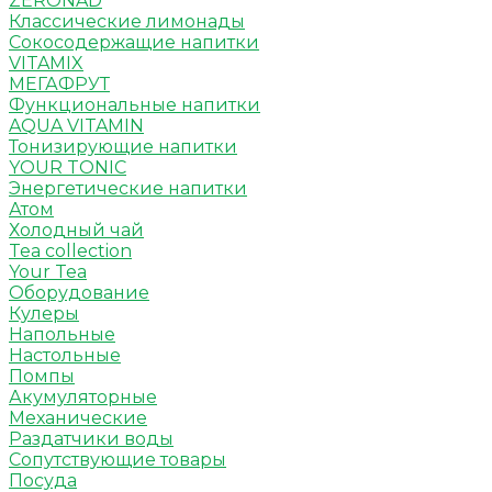
ZERONAD
Классические лимонады
Сокосодержащие напитки
VITAMIX
МЕГАФРУТ
Функциональные напитки
AQUA VITAMIN
Тонизирующие напитки
YOUR TONIC
Энергетические напитки
Атом
Холодный чай
Tea collection
Your Tea
Оборудование
Кулеры
Напольные
Настольные
Помпы
Акумуляторные
Механические
Раздатчики воды
Сопутствующие товары
Посуда