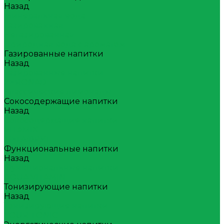
Назад
Минеральная вода
Газированная
Негазированная
Природная вода с ароматом
Газированные напитки
Назад
Газированные напитки
ZERONAD
Классические лимонады
Сокосодержащие напитки
Назад
Сокосодержащие напитки
VITAMIX
МЕГАФРУТ
Функциональные напитки
Назад
Функциональные напитки
AQUA VITAMIN
Тонизирующие напитки
Назад
Тонизирующие напитки
YOUR TONIC