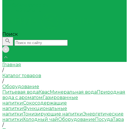
sale@daridashop.by
Личный кабинет
Поиск
Главная
/
Каталог товаров
/
Оборудование
Питьевая вода
Квас
Минеральная вода
Природная
вода с ароматом
Газированные
напитки
Сокосодержащие
напитки
Функциональные
напитки
Тонизирующие напитки
Энергетические
напитки
Холодный чай
Оборудование
Посуда
Тара
/