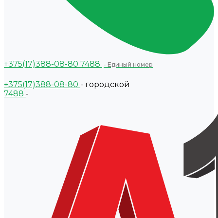
+375(17)388-08-80
7488
- Единый номер
+375(17)388-08-80
- городской
7488
-