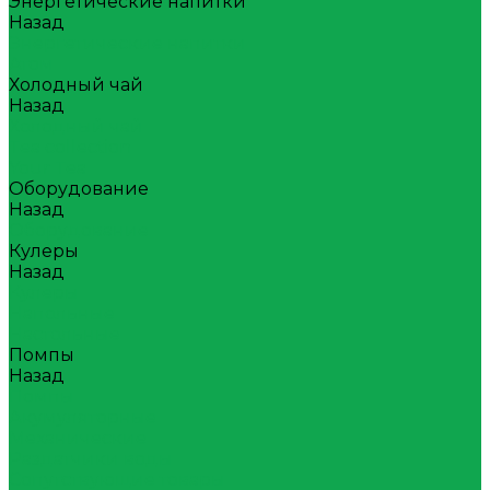
Энергетические напитки
Назад
Энергетические напитки
Атом
Холодный чай
Назад
Холодный чай
Tea collection
Your Tea
Оборудование
Назад
Оборудование
Кулеры
Назад
Кулеры
Напольные
Настольные
Помпы
Назад
Помпы
Акумуляторные
Механические
Раздатчики воды
Сопутствующие товары