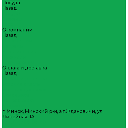
Посуда
Назад
Посуда
Стаканы
Тара
О компании
Назад
О компании
Награды
Наша история
Вакансии
Покупателям
Оплата и доставка
Назад
Оплата и доставка
Условия оплаты
Условия доставки
Самовывоз
Вопрос-ответ
Контакты
г. Минск, Минский р-н, а.г.Ждановичи, ул.
Линейная, 1А
+375(17)388-08-80
7488