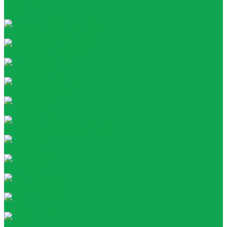
Посуда
Тара
Негазированная вода
Газированная вода
Газированная
Негазированная
ZERONAD
Классические лимонады
VITAMIX
МЕГАФРУТ
AQUA VITAMIN
YOUR TONIC
Атом