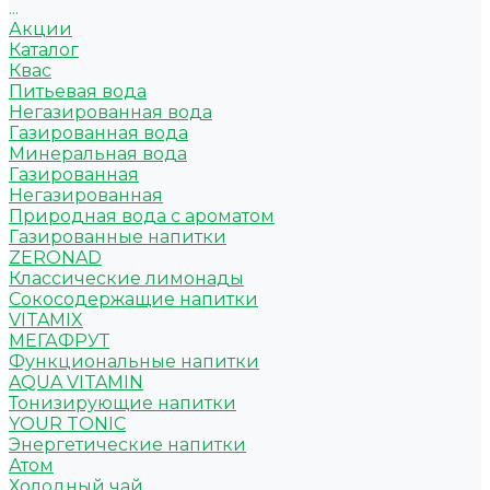
...
Акции
Каталог
Квас
Питьевая вода
Негазированная вода
Газированная вода
Минеральная вода
Газированная
Негазированная
Природная вода с ароматом
Газированные напитки
ZERONAD
Классические лимонады
Сокосодержащие напитки
VITAMIX
МЕГАФРУТ
Функциональные напитки
AQUA VITAMIN
Тонизирующие напитки
YOUR TONIC
Энергетические напитки
Атом
Холодный чай